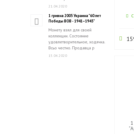
21.04.2020
1 гривна 2005 Украина "60 лет
С
Победы ВОВ - 1941–1945"
Монету взял для своей
коллекции. Состояние
15
удовлетворительное, ходячка.
Всьо честно. Продавца р
15.04.2020
1
"А