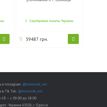
ины
Серебряные монеты Украины
39487 грн.
 в Instagram:
@monetnik_net
 в Tik Tok:
@monetnik_net
-Сб — с 09:00 до 18:00
дрес:
Украина 65026, г. Одесса