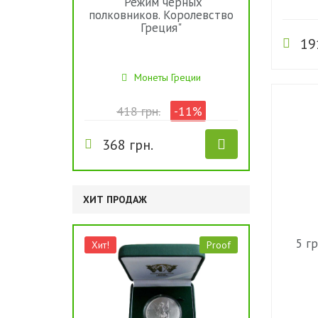
"Режим черных
полковников. Королевство
Греция"
19
Монеты Греции
418 грн.
-11%
368 грн.
ХИТ ПРОДАЖ
5 г
Хит!
Proof