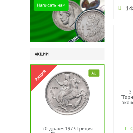
14
АКЦИИ
AU
5
"Тер
экон
20 драхм 1973 Греция
С