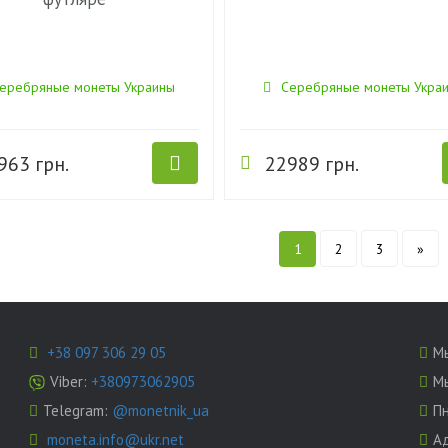
еребряные монеты Украины
Серебряные монеты Укра
963 грн.
22989 грн.
1
2
3
»
+38 097 306 29 05
Мы
Viber:
+380973062905
Мы
Telegram:
@monetnik_ua
Пн
moneta.info@ukr.net
А