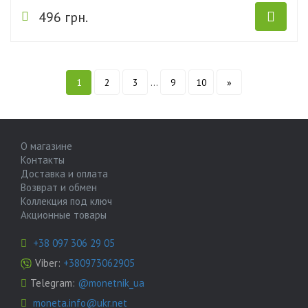
496 грн.
1
2
3
...
9
10
»
О магазине
Контакты
Доставка и оплата
Возврат и обмен
Коллекция под ключ
Акционные товары
+38 097 306 29 05
Viber:
+380973062905
Telegram:
@monetnik_ua
moneta.info@ukr.net