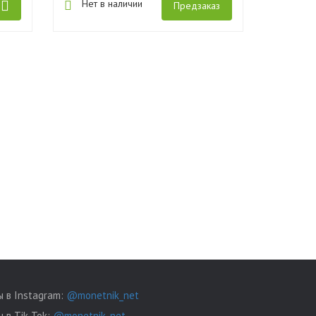
Нет в наличии
Предзаказ
 в Instagram:
@monetnik_net
 в Tik Tok:
@monetnik_net