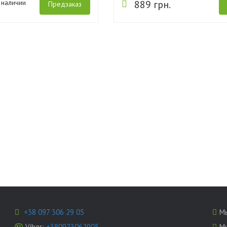
 наличии
889 грн.
Предзаказ
+38 097 306 29 05
Мы
Viber:
+380973062905
Мы