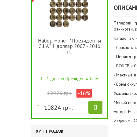
ОПИСАН
Паперові 
банкнотам, 
Каталог вкл
Набор монет "Президенты
США" 1 доллар 2007 - 2016
- банкноты 
гг.
- Период гр
- РСФСР и С
- Местные и
1 доллар Президенты США
- Боны окку
12926 грн.
-16%
Указаны тир
Мягкий пере
10824 грн.
Автор - Мак
Издание - 2
ХИТ ПРОДАЖ