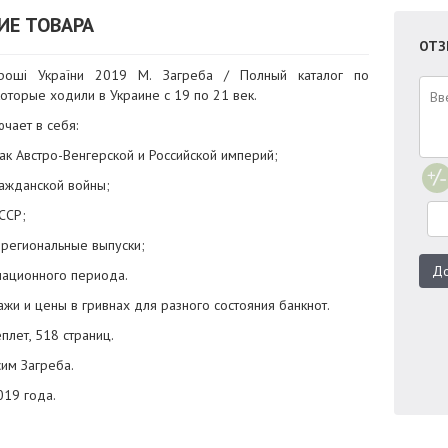
ИЕ ТОВАРА
ОТЗ
гроші України 2019 М. Загреба / Полный каталог по
которые ходили в Украине с 19 по 21 век.
ючает в себя:
как Австро-Венгерской и Российской империй;
ажданской войны;
ССР;
 региональные выпуски;
До
пационного периода.
ажи и цены в гривнах для разного состояния банкнот.
плет, 518 страниц.
сим Загреба.
019 года.