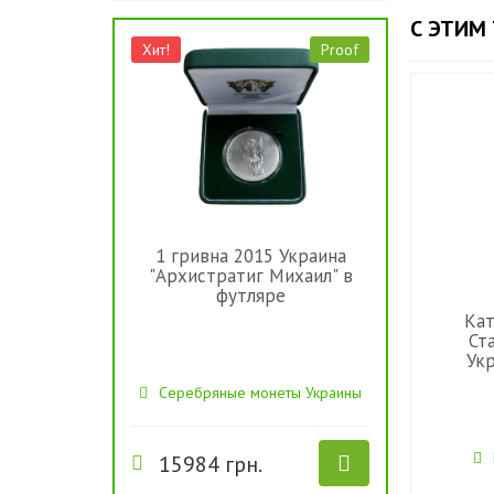
С ЭТИМ
Хит!
Proof
1 гривна 2015 Украина
"Архистратиг Михаил" в
футляре
Кат
Ст
Укр
Серебряные монеты Украины
15984 грн.