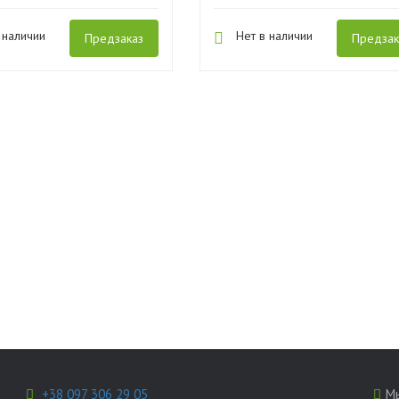
 наличии
Нет в наличии
Предзаказ
Предзак
+38 097 306 29 05
Мы