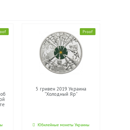
oof
Proof
5 гривен 2019 Украина
 об
"Холодный Яр"
ой
те
ны
Юбилейные монеты Украины