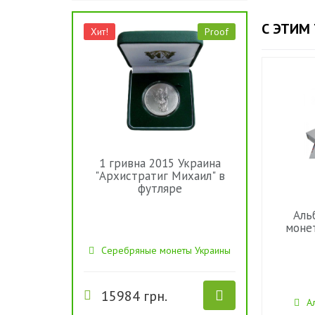
С ЭТИМ
Хит!
Proof
1 гривна 2015 Украина
"Архистратиг Михаил" в
футляре
Аль
моне
Серебряные монеты Украины
15984 грн.
А