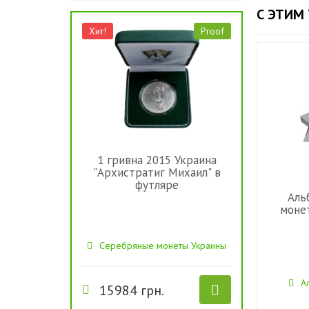
С ЭТИМ
Хит!
Proof
1 гривна 2015 Украина
"Архистратиг Михаил" в
футляре
Аль
моне
Серебряные монеты Украины
А
15984 грн.