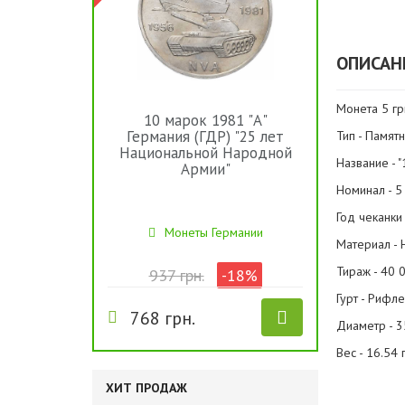
ОПИСАН
Монета 5 гр
10 марок 1981 "А"
Германия (ГДР) "25 лет
Тип - Памят
Национальной Народной
Название - 
Армии"
Номинал - 5
Год чеканки 
Монеты Германии
Материал - 
Тираж - 40 
937 грн.
-18%
Гурт - Рифл
768 грн.
Диаметр - 3
Вес - 16.54 
ХИТ ПРОДАЖ