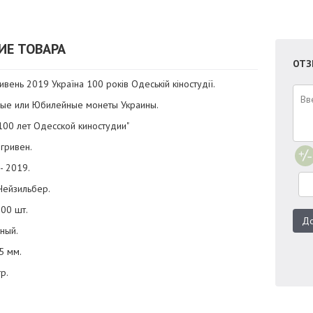
ИЕ ТОВАРА
ОТЗ
ивень 2019 Україна 100 років Одеській кіностудії.
ные или Юбилейные монеты Украины.
"100 лет Одесской киностудии"
 гривен.
- 2019.
Нейзильбер.
000 шт.
До
еный.
5 мм.
гр.