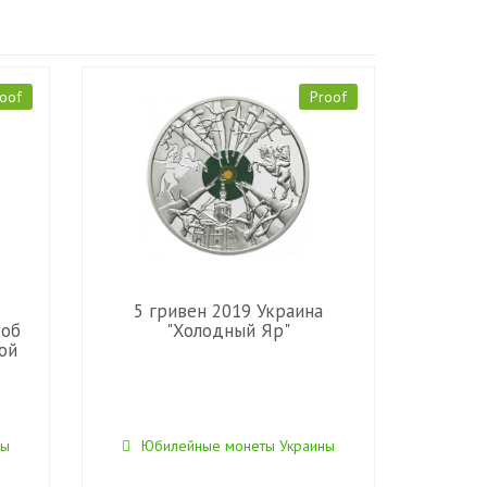
oof
Proof
5 гривен 2019 Украина
 об
"Холодный Яр"
ой
ны
Юбилейные монеты Украины