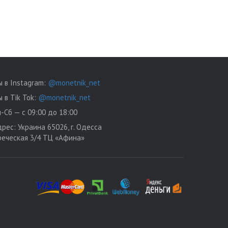
 в Instagram:
@monetnik_net
 в Tik Tok:
@monetnik_net
-Сб — с 09:00 до 18:00
дрес:
Украина 65026, г. Одесса
Греческая 3/4 ТЦ «Афина»