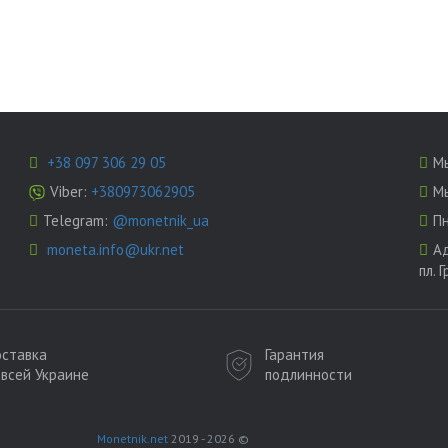
+38 097 306 29 05
Мы
Viber:
+380973062905
Мы
Telegram:
@monetnik_ua
Пн
moneta.info@ukr.net
А
пл. 
ставка
Гарантия
 всей Украине
подлинности
Monetnik.net
2019 - 2026 ©