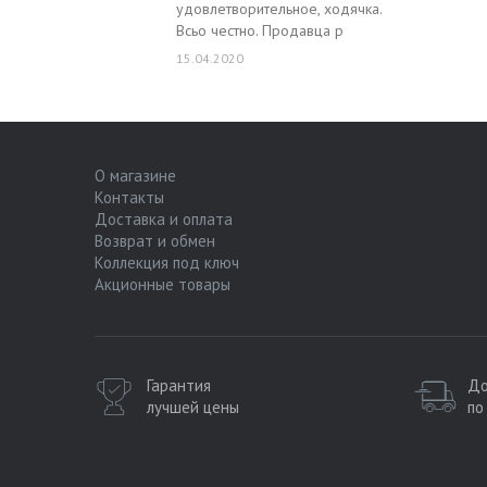
удовлетворительное, ходячка.
Всьо честно. Продавца р
15.04.2020
О магазине
Контакты
Доставка и оплата
Возврат и обмен
Коллекция под ключ
Акционные товары
Гарантия
До
лучшей цены
по