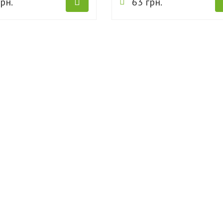
рн.
63 грн.