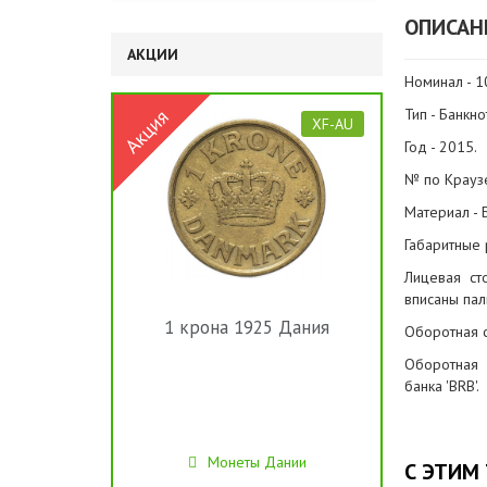
ОПИСАН
АКЦИИ
Номинал - 1
Тип - Банкн
XF-AU
Год - 2015.
№ по Краузе 
Материал - 
Габаритные
Лицевая ст
вписаны пал
1 крона 1925 Дания
Оборотная с
Оборотная 
банка 'BRB'.
Монеты Дании
С ЭТИМ