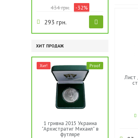
434 грн.
-32%
293 грн.
ХИТ ПРОДАЖ
Хит!
Proof
Лист 
ст
1 гривна 2015 Украина
"Архистратиг Михаил" в
футляре