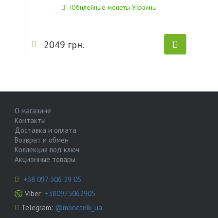
Юбилейные монеты Украины
2049 грн.
О магазине
Контакты
Доставка и оплата
Возврат и обмен
Коллекция под ключ
Акционные товары
+38 097 306 29 05
Viber:
+380973062905
Telegram:
@monetnik_ua