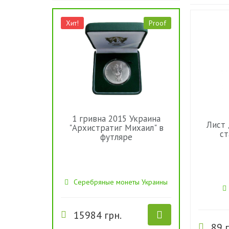
Хит!
Proof
1 гривна 2015 Украина
Лист 
"Архистратиг Михаил" в
ст
футляре
Серебряные монеты Украины
15984 грн.
89 г